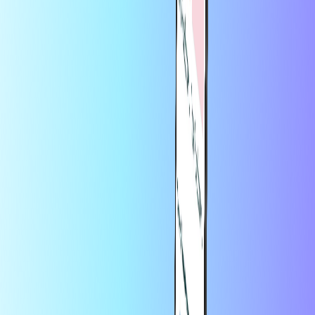
Voorwaarden
Nieuws
Categorieën
Beltegoed
Prepaid Creditcards
Entertainment
Gamecards
Giftcards
Topproducten
Over Beltegoed
Categorieën
Topproducten
Op Beltegoed.nl kun je niet alleen binnen 30 seconden beltegoed
opwaarderen van verschillende providers, maar je kunt ook terecht
voor gamecards, entertainment cards, prepaid creditcards of
giftcards. Het tegoed kun je veilig en betrouwbaar afrekenen.
© 2026 Recharge.com International B.V. Alle rechten