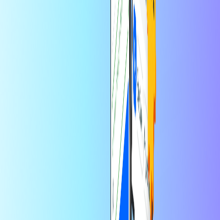
Direct digitaal geleverd
Veilige betaling
Razer Gold 5 EUR
Selecteer een waarde
5
10
25
50
100