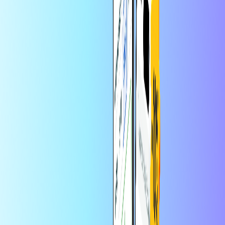
Razer Gold
Home
Gamecards
Razer Gold
Razer Gold 5 EUR