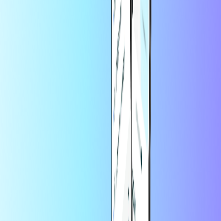
Razer Gold biedt je de vrijheid om je gaming-wereld naar een hoger
niveau te tillen. Mis deze kans niet om je spelervaring te
optimaliseren en duik in een wereld vol eindeloze mogelijkheden.
Koop nu en ervaar de voordelen van Razer Gold!
Alle aanbiedingen
Razer Gold $5
Razer Gold €5
Razer Gold €10
Razer Gold $10
Razer Gold $20
Razer Gold €25
Razer Gold €50
Razer Gold $50
Razer Gold $100
Razer Gold €100
Razer Gold $200
Door deze service te gebruiken, ga je akkoord met de
van Razer Gold.
algemene voorwaarden
Veelgestelde vragen