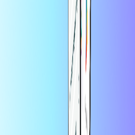
Hoe kan ik Razer Gold 5 EUR kopen in
Nederland?
Razer Gold 5 EUR koop je in Nederland eenvoudig via
beltegoed.nl. Bezoek eenvoudigweg hun website, selecteer de Razer
Gold-optie, kies de waarde van 5 EUR en ga door met afrekenen. U
kunt betalen met verschillende veilige betaalmethoden die
beschikbaar zijn op beltegoed.nl.
Kan ik Razer Gold 5 EUR gebruiken om in-
game aankopen te doen?
Ja, Razer Gold kan worden gebruikt om in-game aankopen te doen
in een breed scala aan populaire online games. Wissel eenvoudig uw
Razer Gold-code in via de betalingsopties van het spel of op de
website van het spel om geld aan uw account toe te voegen en
aankopen te doen.