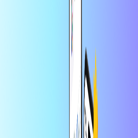
Veilige betaling
Direct digitaal geleverd
Grootste online shop voor betaalkaarten
Categorieën
NL
NL
Help
10% korting in de app
Profiteer van korting op je eerste app-
bestelling