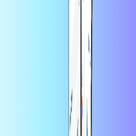
Hoe kan ik mijn cadeaukaart inwisselen?
Login of maak een
Razer Goldaccount aan
Accepteer de algemene voorwaarden
Maak
hier
een Razer Wallet aan. Zorg ervoor dat u de juiste
valuta en locatie selecteert.
Kies Betaalmethode en kies Razer Gold PIN om de code in te
wisselen.
Voer de code in en klik op Inwisselen. Goed om te weten: Als
je problemen hebt met het verzilveren van de wereldwijde
pincode, neem dan contact op met de klantenservice van
Razer Gold om je account om te zetten naar Global.
Goed om te weten:
Als je problemen hebt met het verzilveren van
de wereldwijde pincode, neem dan contact op met de
klantenservice
van Razer Gold
om je account om te zetten naar Global.