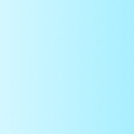
Direct digitaal geleverd
Veilige betaling
10% korting in de app
Profiteer van korting op je eerste app-bestelling
Koop Razer Gold 10 EUR.