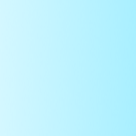
Veilige betaling
Direct digitaal geleverd
Grootste online shop voor betaalkaarten
Categorieën
NL