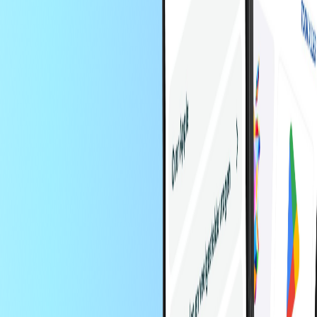
aukaart. Ontdek alles dat Razer Gold te bieden heeft en betaal gemak
.nl. Selecteer simpelweg het bedrag dat je wilt hebben en voer je e-m
 Razer Gold-code binnen enkele seconden in je inbox.
is het snel, veilig en simpel.
van Razer Gold.
waarden