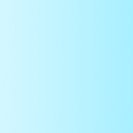
Direct digitaal geleverd
Veilige betaling
10% korting in de app
Profiteer van korting op je eerste app-bestelling
Razer €91