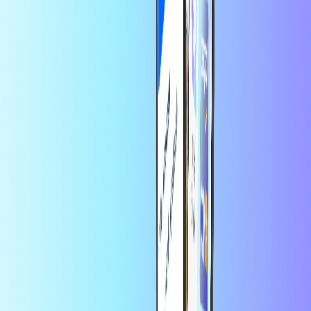
Veilige betaling
10% korting in de app
Profiteer van korting op je eerste app-
bestelling
Razer €182
De wereld van Razer Gold ligt aan je voeten met een Razer Gold
cadeaukaart. Ontdek alles dat Razer Gold te bieden heeft en betaal
gemakkelijk met jouw Razer Gold cadeaukaart.