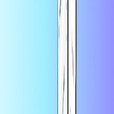
Opties voor het opnemen of overboeken van saldo zijn volledig
afhankelijk van de voorwaarden van PaysafeCard. Controleer de
beschikbare mogelijkheden op de officiële website, afhankelijk van
jouw land en verificatieniveau.
Kan ik betalen met PaysafeCard zonder
registratie?
Ja, je kunt prepaid PaysafeCard-tegoed kopen en dit direct
gebruiken voor betalingen op partnerwebsites. Let op: zonder
account geldt meestal een maximum van €50 per betaling. Voor
hogere bedragen dien je een myPaysafecard-account aan te maken.
Wat is de limiet voor betalingen met
Paysafecard?