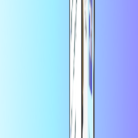
Deel nooit je Paysafecard code met anderen. Gebruik Paysafecard
alleen op officiële partnerwebsites of binnen je myPaysafecard-
account. Als iemand je vraagt een Paysafecard te kopen en de code
door te sturen, kan dat een poging tot fraude zijn.
Alle aanbiedingen
PaysafeCard online kopen 10 EUR
PaysafeCard online kopen 25 EUR
PaysafeCard online kopen 50 EUR
PaysafeCard online kopen 100 EUR
PaysafeCard online kopen 150 EUR
Door deze service te gebruiken, ga je akkoord met de
van PaysafeCard online kopen.
algemene voorwaarden
Veelgestelde vragen
Hoe verzilver ik mijn Paysafecard?