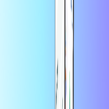
Kan ik PaysafeCard gebruiken zonder een
account aan te maken?
Ja. In Nederland kun je een prepaid PaysafeCard code gebruiken
voor eenmalige betalingen op partnerwebsites zonder een
myPaysafecard-account. Let op: het maximaal toegestane bedrag
voor deze betalingen hangt af van de regels en voorwaarden van
PaysafeCard (bijvoorbeeld tot €50 voor bepaalde diensten). Wil je
hogere bedragen betalen of meerdere codes combineren? Dan kun je
een myPaysafecard-account gebruiken.
Waar kan ik een PaysafeCard online
kopen?
Je kunt jouw PaysafeCard online kopen op
Beltegoed.nl
, een
gecertificeerde en veilige aanbieder met directe levering per e-mail