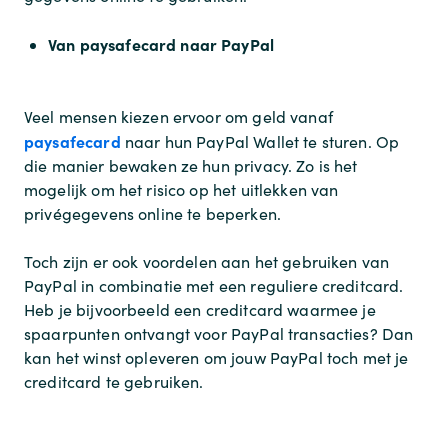
Van paysafecard naar PayPal
Veel mensen kiezen ervoor om geld vanaf
paysafecard
naar hun PayPal Wallet te sturen. Op
die manier bewaken ze hun privacy. Zo is het
mogelijk om het risico op het uitlekken van
privégegevens online te beperken.
Toch zijn er ook voordelen aan het gebruiken van
PayPal in combinatie met een reguliere creditcard.
Heb je bijvoorbeeld een creditcard waarmee je
spaarpunten ontvangt voor PayPal transacties? Dan
kan het winst opleveren om jouw PayPal toch met je
creditcard te gebruiken.