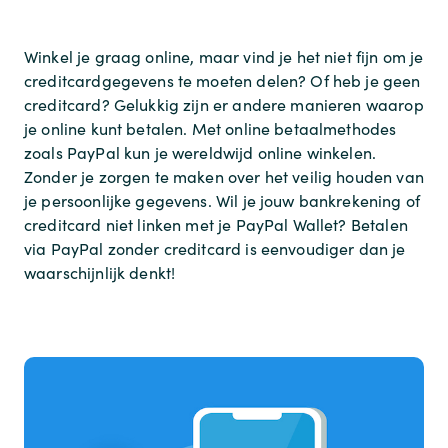
Winkel je graag online, maar vind je het niet fijn om je
creditcardgegevens te moeten delen? Of heb je geen
creditcard? Gelukkig zijn er andere manieren waarop
je online kunt betalen. Met online betaalmethodes
zoals PayPal kun je wereldwijd online winkelen.
Zonder je zorgen te maken over het veilig houden van
je persoonlijke gegevens. Wil je jouw bankrekening of
creditcard niet linken met je PayPal Wallet? Betalen
via PayPal zonder creditcard is eenvoudiger dan je
waarschijnlijk denkt!