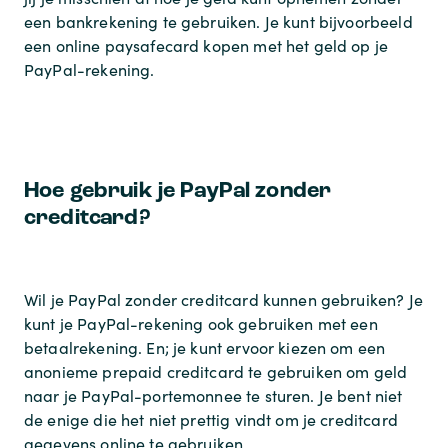
een bankrekening te gebruiken. Je kunt bijvoorbeeld
een online paysafecard kopen met het geld op je
PayPal-rekening.
Hoe gebruik je PayPal zonder
creditcard?
Wil je PayPal zonder creditcard kunnen gebruiken? Je
kunt je PayPal-rekening ook gebruiken met een
betaalrekening. En; je kunt ervoor kiezen om een
anonieme prepaid creditcard te gebruiken om geld
naar je PayPal-portemonnee te sturen. Je bent niet
de enige die het niet prettig vindt om je creditcard
gegevens online te gebruiken.