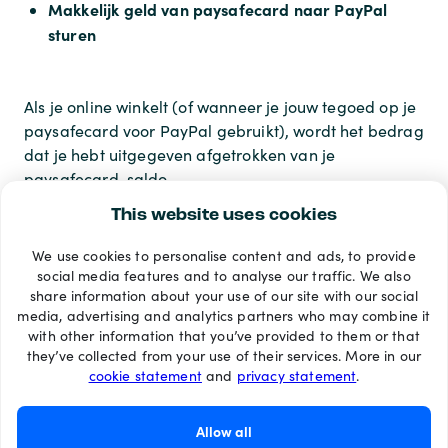
Makkelijk geld van paysafecard naar PayPal
sturen
Als je online winkelt (of wanneer je jouw tegoed op je
paysafecard voor PayPal gebruikt), wordt het bedrag
dat je hebt uitgegeven afgetrokken van je
paysafecard-saldo.
This website uses cookies
We use cookies to personalise content and ads, to provide
Betaalmethoden
social media features and to analyse our traffic. We also
share information about your use of our site with our social
media, advertising and analytics partners who may combine it
with other information that you’ve provided to them or that
they’ve collected from your use of their services. More in our
cookie statement
and
privacy statement
.
Allow all