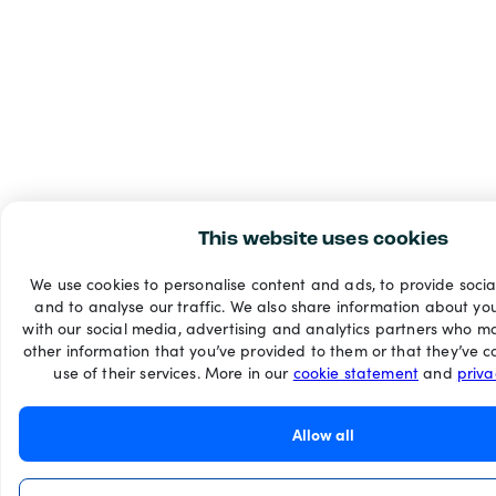
This website uses cookies
We use cookies to personalise content and ads, to provide soci
and to analyse our traffic. We also share information about you
with our social media, advertising and analytics partners who m
other information that you’ve provided to them or that they’ve c
use of their services. More in our
cookie statement
and
priv
Allow all