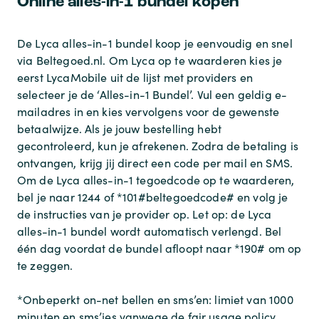
Online alles-in-1 bundel kopen
De Lyca alles-in-1 bundel koop je eenvoudig en snel
via Beltegoed.nl. Om Lyca op te waarderen kies je
eerst LycaMobile uit de lijst met providers en
selecteer je de ‘Alles-in-1 Bundel’. Vul een geldig e-
mailadres in en kies vervolgens voor de gewenste
betaalwijze. Als je jouw bestelling hebt
gecontroleerd, kun je afrekenen. Zodra de betaling is
ontvangen, krijg jij direct een code per mail en SMS.
Om de Lyca alles-in-1 tegoedcode op te waarderen,
bel je naar 1244 of *101#beltegoedcode# en volg je
de instructies van je provider op. Let op: de Lyca
alles-in-1 bundel wordt automatisch verlengd. Bel
één dag voordat de bundel afloopt naar *190# om op
te zeggen.
*Onbeperkt on-net bellen en sms’en: limiet van 1000
minuten en sms’jes vanwege de fair usage policy.