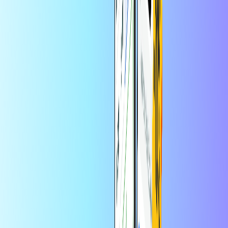
Gecertificeerde reseller van PaysafeCard
Selecteer een waarde
10
25
50
100
150
EUR
EUR
EUR
EUR
EUR
Voer waarde in (10 EUR - 150 EUR)
Veilig betalen
+
nog veel meer