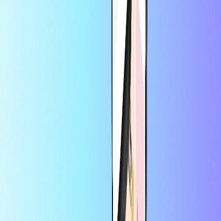
Help
: Deze kaart mag niet beroepsmatig worden doorverkocht
PaysafeCard is een betalingsmiddel van Paysafe Prepaid Services
Limited
De algemene voorwaarden vindt u op
paysafecard.com
PaysafeCard online kopen
gebruikssituaties
Soort
Hoe PaysafeCard online
Omschrijving
gebruik
kopen kan helpen
Digitale content,
Je betaalt met prepaid
Gaming
subscription-services, in-
tegoed en houdt je kosten
game aankopen
onder controle
Eén prepaid code voor
Streaming, geselecteerde
Entertainment
compatibele digitale
diensten
aankopen