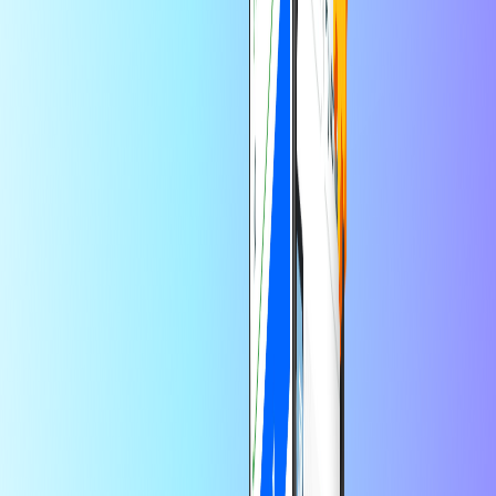
Paysafecard online kopen – digitale code
direct per e-mail
Met PaysafeCard koop je eenvoudig en veilig prepaid tegoed voor
online betalingen, zonder bankrekening of creditcard. Je betaalt met
een 16-cijferige PIN-code, ideaal voor gaming, entertainment,
digitale diensten of online aankopen waar je je betaalgegevens niet
wilt delen. Koop jouw PaysafeCard online op Beltegoed.nl en
ontvang je code direct per e-mail. Voor Belgische bezoekers bieden
we PaysafeCard ook aan op Herladen.com:
PaysafeCard kopen
België
.
PaysafeCard is een prepaid betaalmethode waarmee je online kunt
betalen zonder bankrekening. Je gebruikt simpelweg een 16-
cijferige PIN-code voor betalingen op websites die PaysafeCard
accepteren. Je kiest zelf hoeveel tegoed je koopt en behoudt volledig
controle over je uitgaven.
PaysafeCard kan op twee manieren worden gebruikt:
Zonder registratie (tot €50) Je koopt een PaysafeCard 16-cijferige
code via Beltegoed.nl en gebruikt deze direct op deelnemende
websites.
Met een myPaysafeCard-account Als je meer functies wilt, kun je