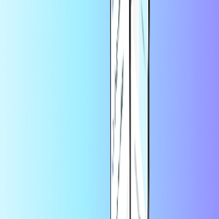
Hoe verzilver ik mijn Paysafecard?
Twee eenvoudige manieren:
Bij een partnerwebsite: Kies Paysafecard bij de kassa en voer
je 16-cijferige code in.
In myPaysafecard: Log in en voeg je PIN toe in je wallet; het
tegoed verschijnt direct.
Deel nooit uw 16-cijferige code met anderen. Gebruik uw
PaysafeCard om alleen op vertrouwde websites te betalen. De
commerciële doorverkoop van PaysafeCard is verboden.
PaysafeCard is een betaalmethode die wordt uitgegeven en beheerd
door Paysafe Prepaid Services Limited.
Ga naar
paysafecard.com
voor beveiliging, toepasselijke algemene
voorwaarden en klantenondersteuning.
Wie kan PaysafeCard kopen?