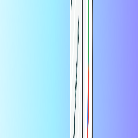
Je kunt jouw PaysafeCard online kopen op
Beltegoed.nl
, een
gecertificeerde en veilige aanbieder met directe levering per e-mail
en meerdere betrouwbare betaalmethoden.
Waar kan ik met Paysafecard betalen?
Op alle Paysafecard partnerwebsites die de betaalmethode
ondersteunen. Controleer altijd de voorwaarden van de betreffende
website.
Kan ik geld overmaken tussen Paysafecard
accounts?
Paysafecard ondersteunt geen peer-to-peer overdrachten. Controleer
de officiële voorwaarden voor actuele functies.