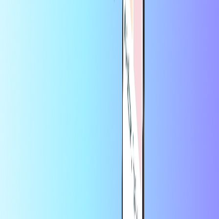
door
Sarah
6 dagen geleden
Directe levering
Directe levering
door
Aleksandra Szrejder
1 week geleden
Alles naar wens
Alles naar wens
Op Beltegoed.nl kun je niet alleen binnen 30 seconden beltegoed
opwaarderen van verschillende providers, maar je kunt ook terecht
voor gamecards, entertainment cards, prepaid creditcards of
giftcards. Het tegoed kun je veilig en betrouwbaar afrekenen.
Over Beltegoed
Veelgestelde Vragen
Betaalmethoden
Ons Bedrijf
Zakelijk
Voorwaarden
Nieuws
Categorieën