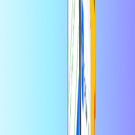
Direct digitaal geleverd
Veilige betaling
10% korting in de app
Profiteer van korting op je eerste app-
bestelling