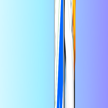
Paysafecard online kopen – digitale code
direct per e-mail
Met PaysafeCard koop je eenvoudig en veilig prepaid tegoed voor
online betalingen, zonder bankrekening of creditcard. Je betaalt met
een 16-cijferige PIN-code, ideaal voor gaming, entertainment,
digitale diensten of online aankopen waar je je betaalgegevens niet
wilt delen. Koop jouw PaysafeCard online op Beltegoed.nl en
ontvang je code direct per e-mail. Voor Belgische bezoekers bieden
we PaysafeCard ook aan op Herladen.com:
PaysafeCard kopen
België
.
PaysafeCard is een prepaid betaalmethode waarmee je online kunt
betalen zonder bankrekening. Je gebruikt simpelweg een 16-
cijferige PIN-code voor betalingen op websites die PaysafeCard
accepteren. Je kiest zelf hoeveel tegoed je koopt en behoudt volledig
controle over je uitgaven.
PaysafeCard kan op twee manieren worden gebruikt:
Zonder registratie (tot €50) Je koopt een PaysafeCard 16-cijferige
code via Beltegoed.nl en gebruikt deze direct op deelnemende
websites.
Met een myPaysafeCard-account Als je meer functies wilt, kun je