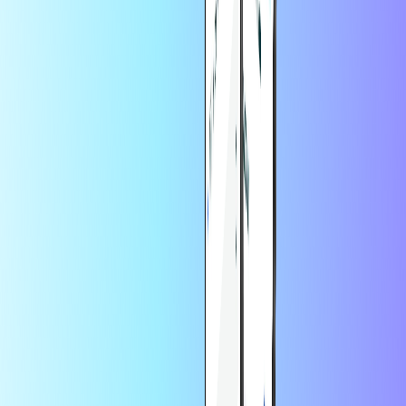
In Nederland kan iedereen vanaf 16 jaar Paysafecard tegoed kopen
en gebruiken.
Hoe werkt Paysafecard?
Je kunt Paysafecard op twee manieren gebruiken:
Zonder account:
Voer je 16-cijferige PIN in bij de
betaalpagina van een deelnemende website.
Met myPaysafecard:
Log in op je account, voeg je PIN toe
aan je wallet en gebruik je saldo voor betalingen.
Waarom betalen met PaysafeCard?
Paysafecard biedt een veilige, databesparende manier van online