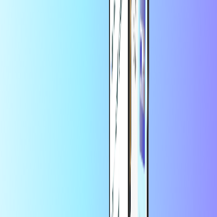
online diensten, ideaal voor jongeren of budgetplanning.
Veiligheidswaarschuwing
Deel nooit je Paysafecard code met anderen. Gebruik Paysafecard
alleen op officiële partnerwebsites of binnen je myPaysafecard-
account. Als iemand je vraagt een Paysafecard te kopen en de code
door te sturen, kan dat een poging tot fraude zijn.
Alle aanbiedingen
PaysafeCard online kopen 10 EUR
PaysafeCard online kopen 25 EUR
PaysafeCard online kopen 50 EUR
PaysafeCard online kopen 100 EUR
PaysafeCard online kopen 150 EUR
Door deze service te gebruiken, ga je akkoord met de
van PaysafeCard online kopen.
algemene voorwaarden
Veelgestelde vragen