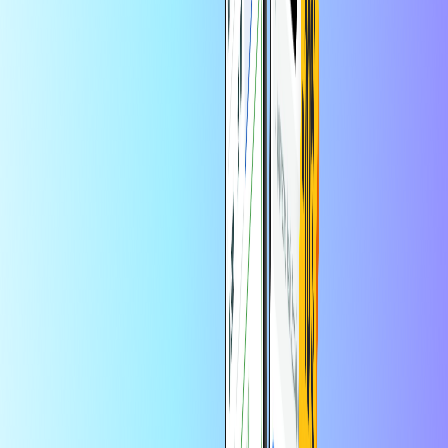
Gecertificeerde reseller van PaysafeCard
Selecteer een waarde
10
25
50
100
150
EUR
EUR
EUR
EUR
EUR
Voer waarde in (10 EUR - 150 EUR)
Veilig betalen
+
nog veel meer