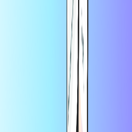
Wat is de limiet voor betalingen met
Paysafecard?
Zonder account: maximaal €50 per transactie
Met myPaysafecard-account: limieten zijn afhankelijk van
jouw verificatieniveau en kunnen oplopen tot hogere
bedragen
Hoe kan ik mijn PaysafeCard-saldo
controleren?
Log in op je myPaysafecard-account, of gebruik de online
saldocheck van PaysafeCard om je actuele saldo en transacties te
bekijken.
Algemene Voorwaarden