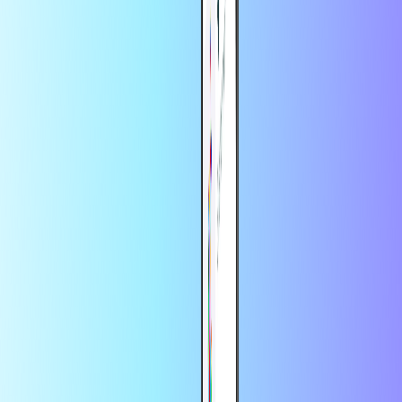
Veilige betaling
Direct digitaal geleverd
Grootste online shop voor betaalkaarten
Categorieën
NL
NL
Help
10% korting in de app
Profiteer van korting op je eerste app-
bestelling