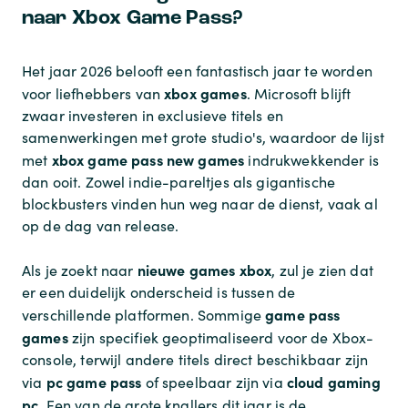
naar Xbox Game Pass?
Het jaar 2026 belooft een fantastisch jaar te worden
xbox games
voor liefhebbers van
. Microsoft blijft
zwaar investeren in exclusieve titels en
samenwerkingen met grote studio's, waardoor de lijst
xbox game pass new games
met
indrukwekkender is
dan ooit. Zowel indie-pareltjes als gigantische
blockbusters vinden hun weg naar de dienst, vaak al
op de dag van release.
nieuwe games xbox
Als je zoekt naar
, zul je zien dat
er een duidelijk onderscheid is tussen de
game pass
verschillende platformen. Sommige
games
zijn specifiek geoptimaliseerd voor de Xbox-
console, terwijl andere titels direct beschikbaar zijn
pc game pass
cloud gaming
via
of speelbaar zijn via
pc
. Een van de grote knallers dit jaar is de