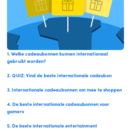
1. Welke cadeaubonnen kunnen internationaal
gebruikt worden?
2. QUIZ: Vind de beste internationale cadeubon
3. Internationale cadeaubonnen om mee te shoppen
4. De beste internationale cadeaubonnen voor
gamers
5. De beste internationale entertainment