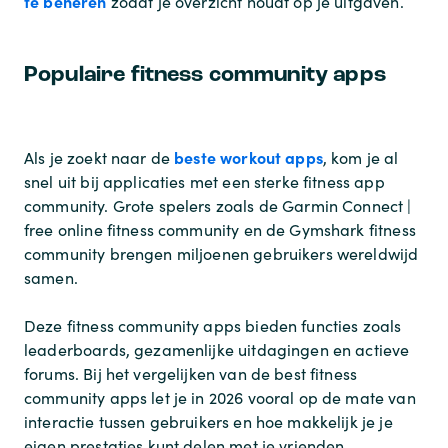
te beheren
zodat je overzicht houdt op je uitgaven.
Populaire fitness community apps
beste workout apps
Als je zoekt naar de
, kom je al
snel uit bij applicaties met een sterke
fitness app
community
. Grote spelers zoals de
Garmin Connect |
free online fitness community
en de
Gymshark fitness
community
brengen miljoenen gebruikers wereldwijd
samen.
Deze
fitness community apps
bieden functies zoals
leaderboards, gezamenlijke uitdagingen en actieve
forums. Bij het vergelijken van de
best fitness
community apps
let je in 2026 vooral op de mate van
interactie tussen gebruikers en hoe makkelijk je je
eigen prestaties kunt delen met je vrienden.