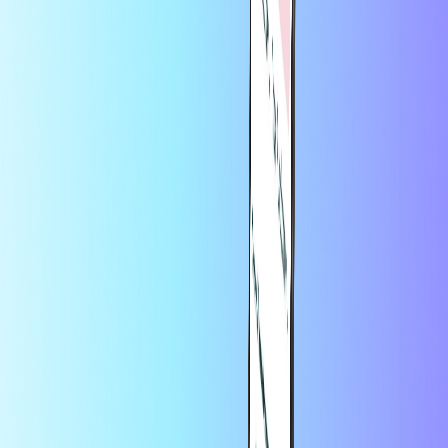
Zakelijk
Voorwaarden
Nieuws
Categorieën
Beltegoed
Prepaid Creditcards
Entertainment
Gamecards
Giftcards
Topproducten
Over Beltegoed
Categorieën
Topproducten
Op Beltegoed.nl kun je niet alleen binnen 30 seconden beltegoed
opwaarderen van verschillende providers, maar je kunt ook terecht
voor gamecards, entertainment cards, prepaid creditcards of
giftcards. Het tegoed kun je veilig en betrouwbaar afrekenen.
© 2026 Recharge.com International B.V. Alle rechten