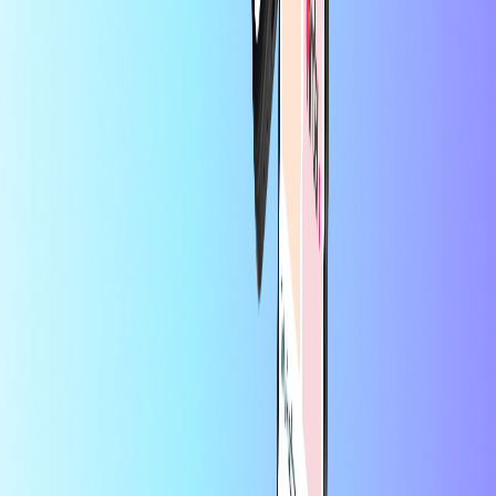
door
kayleigh de soete
3 dagen geleden
goeie ervaringen
goeie ervaringen
door
Sarah
5 dagen geleden
Directe levering
Directe levering
door
Aleksandra Szrejder
1 week geleden
Alles naar wens
Alles naar wens
Op Beltegoed.nl kun je niet alleen binnen 30 seconden beltegoed
opwaarderen van verschillende providers, maar je kunt ook terecht
voor gamecards, entertainment cards, prepaid creditcards of
giftcards. Het tegoed kun je veilig en betrouwbaar afrekenen.
Over Beltegoed
Veelgestelde Vragen
Betaalmethoden
Ons Bedrijf