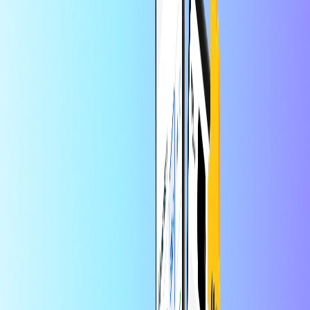
Tinder Gold
Home
Entertainment
Tinder Gold
Tinder Gold 23 EUR