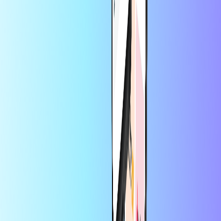
zonder je
gebruikers
te maken over terugkerende kosten
creditcard aan
of het delen van gevoelige
je account te
bankinformatie.
koppelen.
Je wilt
De Tinder Gold Cadeaukaart is
matchen met
een gemakkelijke manier om
potentiële
Reiziger
Tinder’s Passport-functie te
partners terwijl
ontgrendelen en partners te
je de wereld
ontmoeten waar je ook bent.
rondreist.
Vertrouwd door duizenden klanten op
Trustpilot
Trustpilot Review
door
Veronique
1 dag geleden
Wel goed wel zou het tof zijn met af en…
Wel goed wel zou het tof
zijn met af en toe een code voor minder prijs